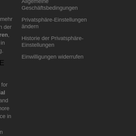
Allgemeine
Geschäftsbedingungen
 mehr
Privatsphäre-Einstellungen
ändern
n der
ren
,
Historie der Privatsphäre-
in
Einstellungen
g.
Einwilligungen widerrufen
E
 for
ial
and
more
ce in
n