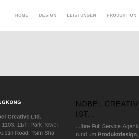
HOME
DESIGN
LEISTUNGEN
PRODUKTION
NGKONG
NOBEL CREATIV
IST...
el Creative Ltd.
t 1103, 11/F, Park Tower,
...Ihre Full Service-Agent
Austin Road, Tsim Sha
rund um
Produktdesign
,