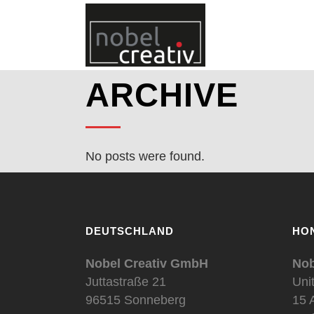
ARCHIVE
No posts were found.
DEUTSCHLAND
HO
Nobel Creativ GmbH
Nob
Juttastraße 21
Uni
96515 Sonneberg
15 