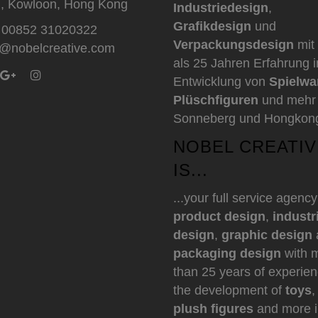
i, Kowloon, Hong Kong
Industriedesign
,
Grafikdesign
und
. 00852 31020322
Verpackungsdesign
mit
o@nobelcreative.com
als 25 Jahren Erfahrung i
Entwicklung von
Spielwa
Plüschfiguren
und mehr 
Sonneberg und Hongkon
NOBEL CREATIV
IS...
...your full service agency
product design
,
industr
design
,
graphic design
packaging design
with 
than 25 years of experien
the development of
toys
,
plush figures
and more i